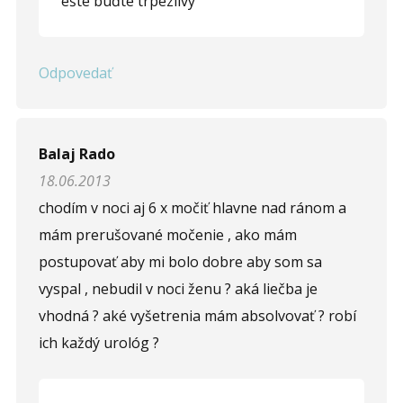
ešte buďte trpezlivý
Odpovedať
Balaj Rado
18.06.2013
chodím v noci aj 6 x močiť hlavne nad ránom a
mám prerušované močenie , ako mám
postupovať aby mi bolo dobre aby som sa
vyspal , nebudil v noci ženu ? aká liečba je
vhodná ? aké vyšetrenia mám absolvovať ? robí
ich každý urológ ?