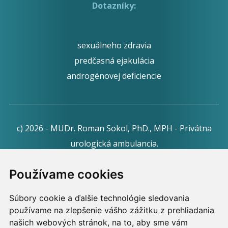
Dotazníky:
sexuálneho zdravia
predčasná ejakulácia
androgénovej deficiencie
c) 2026 - MUDr. Roman Sokol, PhD., MPH - Privátna
urologická ambulancia.
Webdesign:
Tomáš Levčík
pre RSbros.
Používame cookies
Informačná povinnosť -
Ochrana osobných údajov v
Súbory cookie a ďalšie technológie sledovania
podmienkach prevádzkovateľa.
používame na zlepšenie vášho zážitku z prehliadania
Používame cookies -
nastavenie cookies.
našich webových stránok, na to, aby sme vám