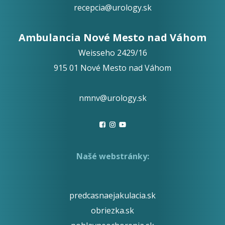
recepcia@urology.sk
Ambulancia Nové Mesto nad Váhom
Weisseho 2429/16
915 01 Nové Mesto nad Váhom
nmnv@urology.sk
Našé webstránky:
predcasnaejakulacia.sk
obriezka.sk