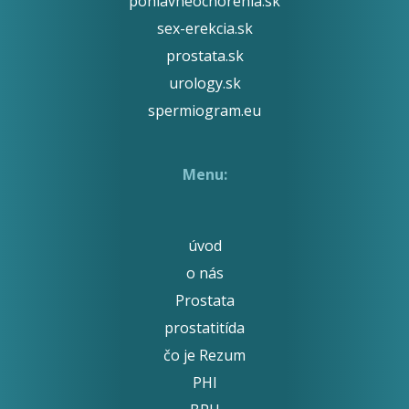
pohlavneochorenia.sk
sex-erekcia.sk
prostata.sk
urology.sk
spermiogram.eu
Menu:
úvod
o nás
Prostata
prostatitída
čo je Rezum
PHI