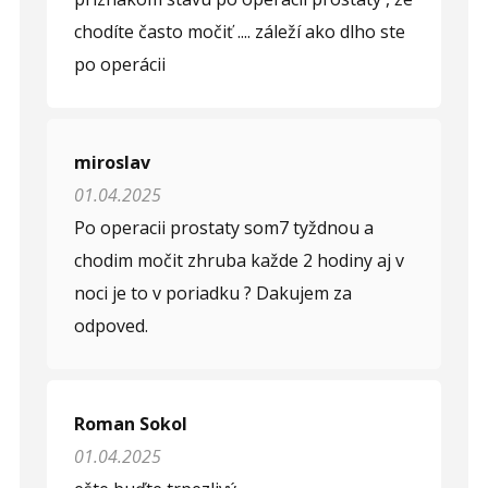
Opíšte prvé 4 písmená zo slova "
prostata
" (
*
):
chodíte často močiť .... záleží ako dlho ste
po operácii
miroslav
01.04.2025
Po operacii prostaty som7 tyždnou a
chodim močit zhruba každe 2 hodiny aj v
noci je to v poriadku ? Dakujem za
odpoved.
Roman Sokol
01.04.2025