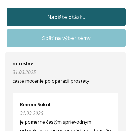
Napíšte otázku
Späť na výber témy
Napíšte otázku
miroslav
31.03.2025
Meno (
*
)
caste mocenie po operacii prostaty
Komentár (
*
)
Roman Sokol
31.03.2025
je pomerne častým sprievodným
príznakom stavu po operácii prostaty , že