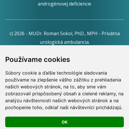
androgénovej deficiencie
c) 2026 - MUDr. Roman Sokol, PhD., MPH - Privátna
urologická ambulancia.
Webdesign:
Tomáš Levčík
pre RSbros.
Používame cookies
Informačná povinnosť -
Ochrana osobných údajov v
Súbory cookie a ďalšie technológie sledovania
podmienkach prevádzkovateľa.
používame na zlepšenie vášho zážitku z prehliadania
Používame cookies -
nastavenie cookies.
našich webových stránok, na to, aby sme vám
zobrazovali prispôsobený obsah a cielené reklamy, na
Skopírovaním textu alebo časti textu z akejkoľvek
analýzu návštevnosti našich webových stránok a na
pochopenie toho, odkiaľ naši návštevníci prichádzajú.
stránky tohto webu a jeho umiestnením na iný web
porušíte práva MUDr. Romana Sokola, PhD., MPH, ako
OK
aj práva ďalších osôb zúčastnených na tvorbe obsahu