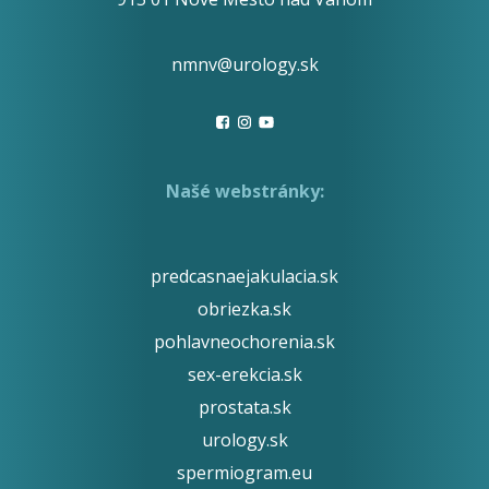
nmnv@urology.sk
Našé webstránky:
predcasnaejakulacia.sk
obriezka.sk
pohlavneochorenia.sk
sex-erekcia.sk
prostata.sk
urology.sk
spermiogram.eu