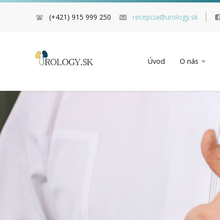
(+421) 915 999 250
recepcia@urology.sk
Úvod
O nás