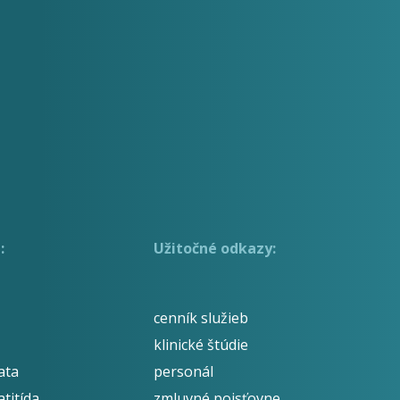
:
Užitočné odkazy:
cenník služieb
klinické štúdie
ata
personál
titída
zmluvné poisťovne