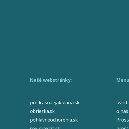
Našé webstránky:
Menu
predcasnaejakulacia.sk
úvod
obriezka.sk
o nás
pohlavneochorenia.sk
Prost
sex-erekcia.sk
prosta