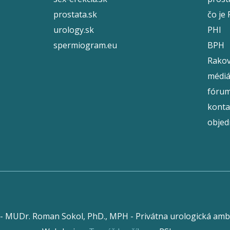
prostata.sk
čo je
urology.sk
PHI
spermiogram.eu
BPH
Rakov
médi
fóru
konta
objed
 - MUDr. Roman Sokol, PhD., MPH - Privátna urologická amb