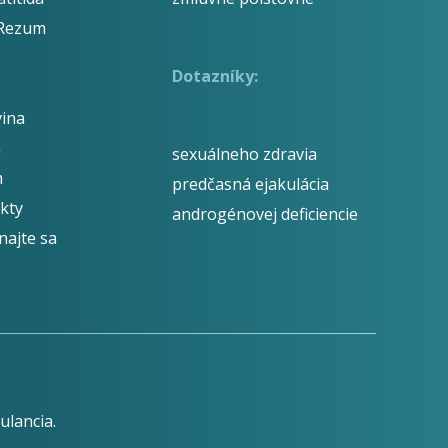
 Rezum
Dotazníky:
ina
á
sexuálneho zdravia
m
predčasná ejakulácia
kty
androgénovej deficiencie
najte sa
ulancia.