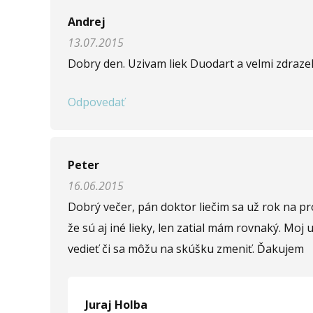
Napíšte otázku
Andrej
13.07.2015
Meno (
*
)
Dobry den. Uzivam liek Duodart a velmi zdrazel.
Odpovedať
Komentár (
*
)
Peter
16.06.2015
Opíšte prvé 4 písmená zo slova "
prostata
" (
*
):
Dobrý večer, pán doktor liečim sa už rok na pr
že sú aj iné lieky, len zatial mám rovnaký. Mo
vedieť či sa môžu na skúšku zmeniť. Ďakujem
Juraj Holba