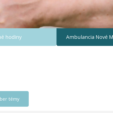
čné hodiny
Ambulancia Nové M
ýber témy