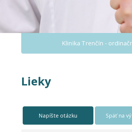
Klinika Trenčín - ordina
Lieky
Napíšte otázku
Späť na v