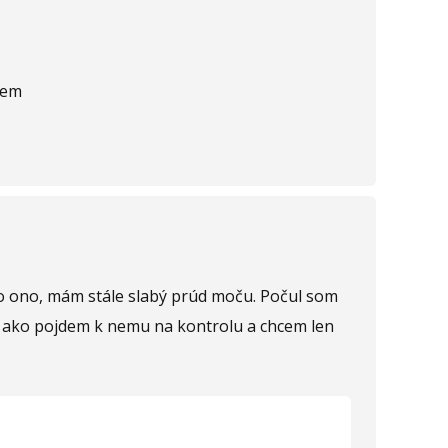
ujem
 to ono, mám stále slabý prúd moču. Počul som
tým ako pojdem k nemu na kontrolu a chcem len