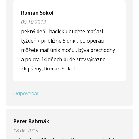
Roman Sokol
09.10.2013
pekný deň , hadičku budete mať asi
týždeň / približne 5 dní/ , po operácii
môžete mať únik moču , býva prechodný
a po cca 14 dňoch bude stav výrazne
zlepšený, Roman Sokol
Odpovedať
Peter Babrnák
18.06.2013