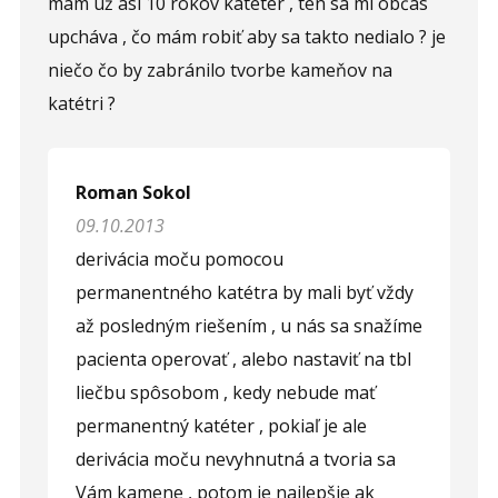
mám už asi 10 rokov katéter , ten sa mi občas
upcháva , čo mám robiť aby sa takto nedialo ? je
niečo čo by zabránilo tvorbe kameňov na
katétri ?
Roman Sokol
09.10.2013
derivácia moču pomocou
permanentného katétra by mali byť vždy
až posledným riešením , u nás sa snažíme
pacienta operovať , alebo nastaviť na tbl
liečbu spôsobom , kedy nebude mať
permanentný katéter , pokiaľ je ale
derivácia moču nevyhnutná a tvoria sa
Vám kamene , potom je najlepšie ak