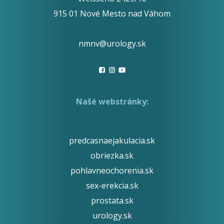
915 01 Nové Mesto nad Váhom
nmnv@urology.sk
Našé webstránky:
predcasnaejakulacia.sk
obriezka.sk
pohlavneochorenia.sk
sex-erekcia.sk
prostata.sk
urology.sk