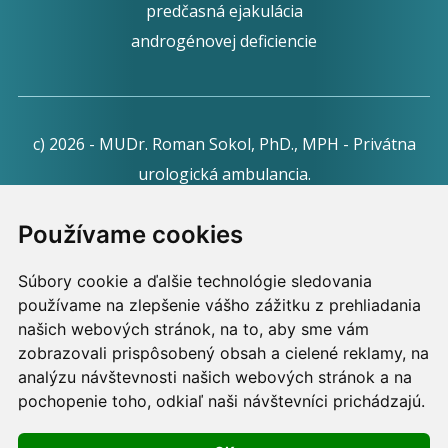
predčasná ejakulácia
androgénovej deficiencie
c) 2026 - MUDr. Roman Sokol, PhD., MPH - Privátna
urologická ambulancia.
Webdesign:
Tomáš Levčík
pre RSbros.
Používame cookies
Informačná povinnosť -
Ochrana osobných údajov v
Súbory cookie a ďalšie technológie sledovania
podmienkach prevádzkovateľa.
používame na zlepšenie vášho zážitku z prehliadania
Používame cookies -
nastavenie cookies.
našich webových stránok, na to, aby sme vám
zobrazovali prispôsobený obsah a cielené reklamy, na
Skopírovaním textu alebo časti textu z akejkoľvek
analýzu návštevnosti našich webových stránok a na
pochopenie toho, odkiaľ naši návštevníci prichádzajú.
stránky tohto webu a jeho umiestnením na iný web
porušíte práva MUDr. Romana Sokola, PhD., MPH, ako