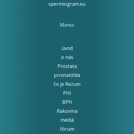
spermiogram.eu
Menu:
úvod
o nás
Prostata
prostatitída
čo je Rezum
PHI
BPH
Rakovina
médiá
fórum