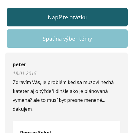
Napíšte otázku
Späť na výber témy
Napíšte otázku
peter
18.01.2015
Meno (
*
)
Zdravím Vás, je problém ked sa muzovi nechá
kateter aj o týždeň dlhšie ako je plánovaná
vymena? ale to musí byť presne menené...
Komentár (
*
)
dakujem.
Roman Sokol