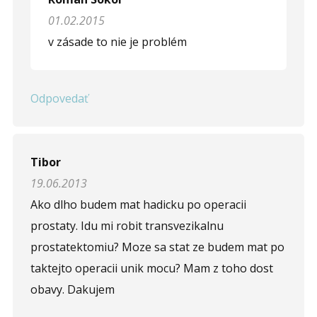
Opíšte prvé 4 písmená zo slova "
prostata
" (
*
):
01.02.2015
v zásade to nie je problém
Odpovedať
Tibor
19.06.2013
Ako dlho budem mat hadicku po operacii
prostaty. Idu mi robit transvezikalnu
prostatektomiu? Moze sa stat ze budem mat po
taktejto operacii unik mocu? Mam z toho dost
obavy. Dakujem