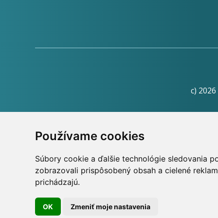
c) 2026
Informačná
Používame cookies
Súbory cookie a ďalšie technológie sledovania p
zobrazovali prispôsobený obsah a cielené reklam
Skopírovaním textu alebo časti textu z akejkoľv
prichádzajú.
prá
OK
Zmeniť moje nastavenia