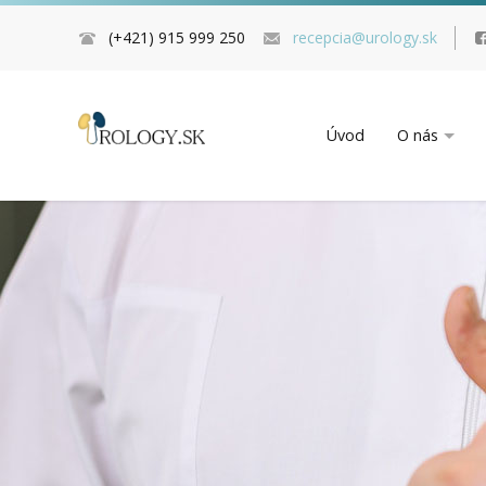
(+421) 915 999 250
recepcia@urology.sk
Úvod
O nás