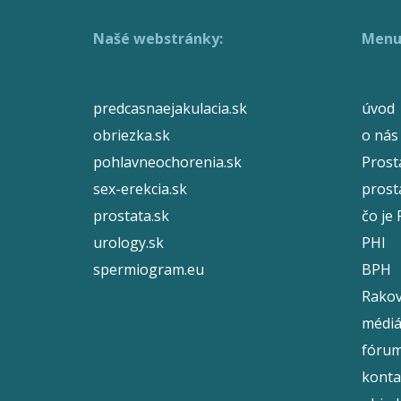
Našé webstránky:
Menu
predcasnaejakulacia.sk
úvod
obriezka.sk
o nás
pohlavneochorenia.sk
Prost
sex-erekcia.sk
prosta
prostata.sk
čo je
urology.sk
PHI
spermiogram.eu
BPH
Rakov
médi
fóru
konta