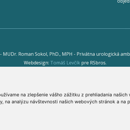
objed
 - MUDr. Roman Sokol, PhD., MPH - Privátna urologická amb
Webdesign:
Tomáš Levčík
pre RSbros.
 povinnosť -
Ochrana osobných údajov v podmienkach prevá
Používame cookies -
nastavenie cookies.
oužívame na zlepšenie vášho zážitku z prehliadania našic
y, na analýzu návštevnosti našich webových stránok a na p
ek stránky tohto webu a jeho umiestnením na iný web poruš
va ďalších osôb zúčastnených na tvorbe obsahu pre tento 