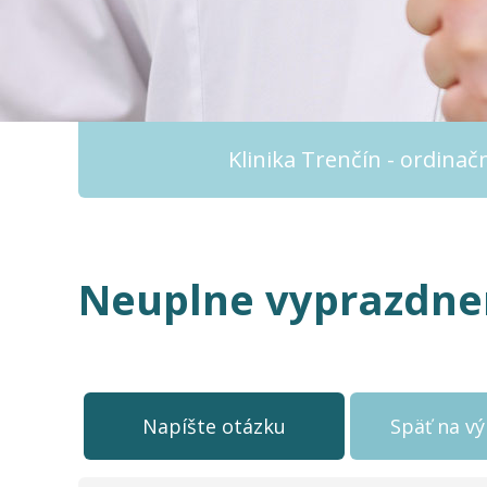
Klinika Trenčín - ordina
Neuplne vyprazdne
Napíšte otázku
Späť na v