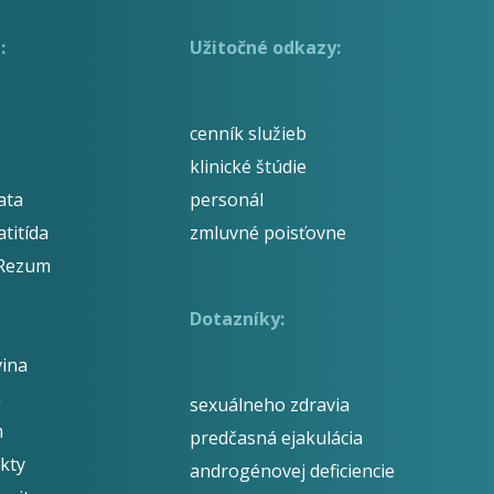
:
Užitočné odkazy:
cenník služieb
klinické štúdie
ata
personál
titída
zmluvné poisťovne
 Rezum
Dotazníky:
ina
á
sexuálneho zdravia
m
predčasná ejakulácia
kty
androgénovej deficiencie