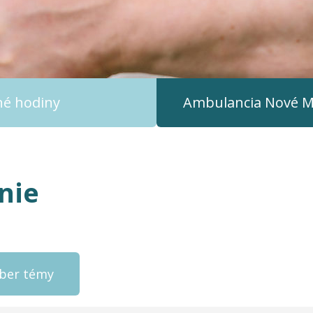
čné hodiny
Ambulancia Nové M
nie
ýber témy