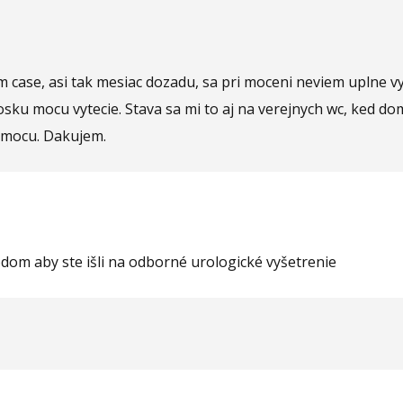
 case, asi tak mesiac dozadu, sa pri moceni neviem uplne v
osku mocu vytecie. Stava sa mi to aj na verejnych wc, ked 
k mocu. Dakujem.
odom aby ste išli na odborné urologické vyšetrenie