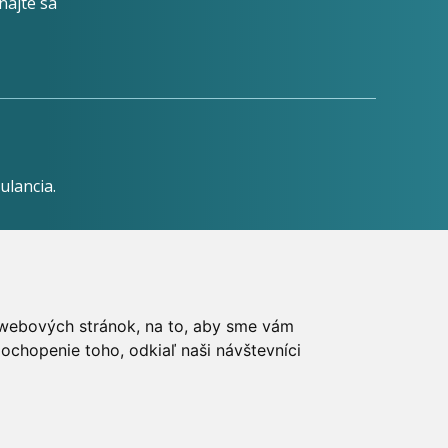
najte sa
ulancia.
dzkovateľa.
h webových stránok, na to, aby sme vám
ochopenie toho, odkiaľ naši návštevníci
íte práva MUDr. Romana Sokola, PhD., MPH, ako aj
web.