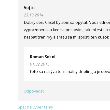
Napíšte otázku
Vojto
23.10.2014
Meno (
*
)
Dobry den, Chcel by som sa opytat. Vposlednom
vyprazdnenia a ked sa postavim, tak mi este tr
naspat trenirky a zrazu sa mi spusti ten kuso
Komentár (
*
)
Roman Sokol
01.02.2015
Opíšte prvé 4 písmená zo slova "
prostata
" (
*
):
toto sa nazýva terminálny dribling a je dôv
Odpovedať
Späť na výber témy