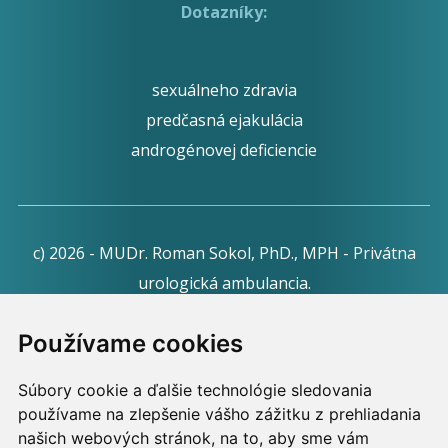
Dotazníky:
sexuálneho zdravia
predčasná ejakulácia
androgénovej deficiencie
c) 2026 - MUDr. Roman Sokol, PhD., MPH - Privátna
urologická ambulancia.
Webdesign:
Tomáš Levčík
pre RSbros.
Používame cookies
Informačná povinnosť -
Ochrana osobných údajov v
Súbory cookie a ďalšie technológie sledovania
podmienkach prevádzkovateľa.
používame na zlepšenie vášho zážitku z prehliadania
Používame cookies -
nastavenie cookies.
našich webových stránok, na to, aby sme vám