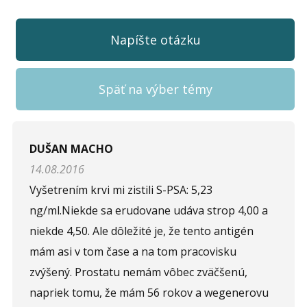
Napíšte otázku
Späť na výber témy
Napíšte otázku
DUŠAN MACHO
14.08.2016
Meno (
*
)
Vyšetrením krvi mi zistili S-PSA: 5,23
ng/ml.Niekde sa erudovane udáva strop 4,00 a
niekde 4,50. Ale dôležité je, že tento antigén
Komentár (
*
)
mám asi v tom čase a na tom pracovisku
zvýšený. Prostatu nemám vôbec zväčšenú,
napriek tomu, že mám 56 rokov a wegenerovu