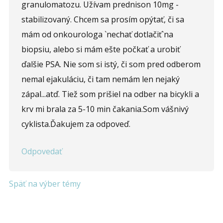
granulomatozu. Užívam prednison 10mg -
Opíšte prvé 4 písmená zo slova "
prostata
" (
*
):
stabilizovaný. Chcem sa prosím opýtať, či sa
mám od onkourologa `nechať dotlačiť`na
biopsiu, alebo si mám ešte počkať a urobiť
ďalšie PSA. Nie som si istý, či som pred odberom
nemal ejakuláciu, či tam nemám len nejaký
zápal...atď. Tiež som prišiel na odber na bicykli a
krv mi brala za 5-10 min čakania.Som vášnivý
cyklista.Ďakujem za odpoveď.
Odpovedať
Späť na výber témy