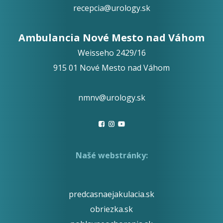
recepcia@urology.sk
Ambulancia Nové Mesto nad Váhom
Weisseho 2429/16
915 01 Nové Mesto nad Váhom
nmnv@urology.sk
Našé webstránky:
predcasnaejakulacia.sk
obriezka.sk