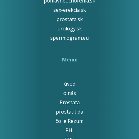
pohlavneochorenia.sk
sex-erekcia.sk
prostata.sk
urology.sk
spermiogram.eu
Menu:
úvod
o nás
Prostata
prostatitída
čo je Rezum
PHI