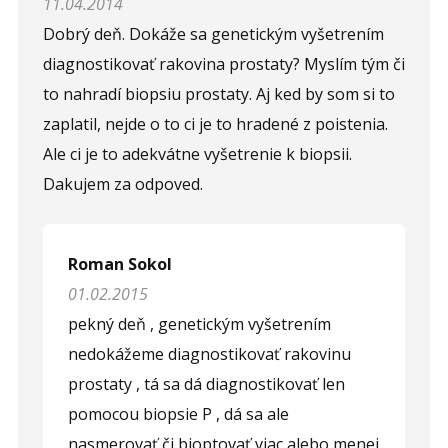
11.04.2014
Opíšte prvé 4 písmená zo slova "
prostata
" (
*
):
Dobrý deň. Dokáže sa genetickým vyšetrením
diagnostikovať rakovina prostaty? Myslím tým či
to nahradí biopsiu prostaty. Aj ked by som si to
zaplatil, nejde o to ci je to hradené z poistenia.
Ale ci je to adekvátne vyšetrenie k biopsii.
Dakujem za odpoved.
Roman Sokol
01.02.2015
pekný deň , genetickým vyšetrením
nedokážeme diagnostikovať rakovinu
prostaty , tá sa dá diagnostikovať len
pomocou biopsie P , dá sa ale
nasmerovať či bioptovať viac alebo menej