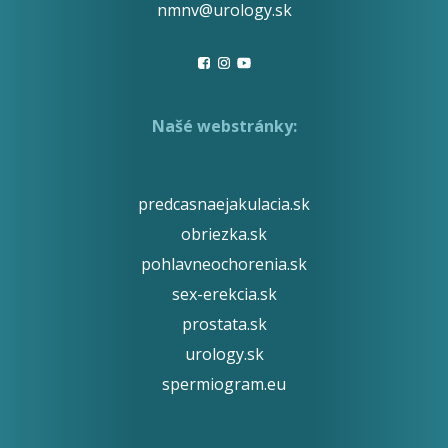
nmnv@urology.sk
Našé webstránky:
predcasnaejakulacia.sk
obriezka.sk
pohlavneochorenia.sk
sex-erekcia.sk
prostata.sk
urology.sk
spermiogram.eu