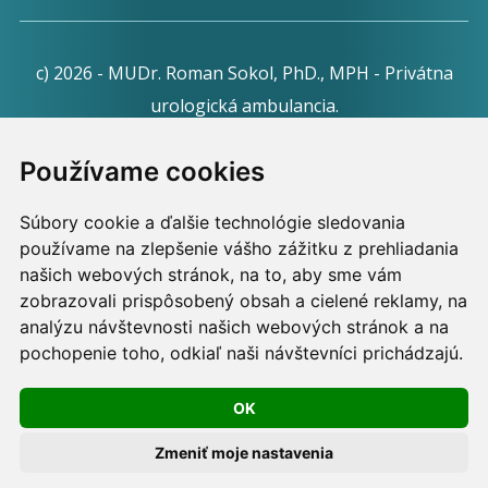
c) 2026 - MUDr. Roman Sokol, PhD., MPH - Privátna
urologická ambulancia.
Webdesign:
Tomáš Levčík
pre RSbros.
Používame cookies
Informačná povinnosť -
Ochrana osobných údajov v
Súbory cookie a ďalšie technológie sledovania
podmienkach prevádzkovateľa.
používame na zlepšenie vášho zážitku z prehliadania
Používame cookies -
nastavenie cookies.
našich webových stránok, na to, aby sme vám
zobrazovali prispôsobený obsah a cielené reklamy, na
Skopírovaním textu alebo časti textu z akejkoľvek
analýzu návštevnosti našich webových stránok a na
pochopenie toho, odkiaľ naši návštevníci prichádzajú.
stránky tohto webu a jeho umiestnením na iný web
porušíte práva MUDr. Romana Sokola, PhD., MPH, ako
OK
aj práva ďalších osôb zúčastnených na tvorbe obsahu
pre tento web.
Zmeniť moje nastavenia