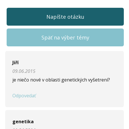
Napíšte otázku
Späť na výber témy
Napíšte otázku
Jiří
09.06.2015
Meno (
*
)
je niečo nové v oblasti genetických vyšetrení?
Odpovedať
Komentár (
*
)
genetika