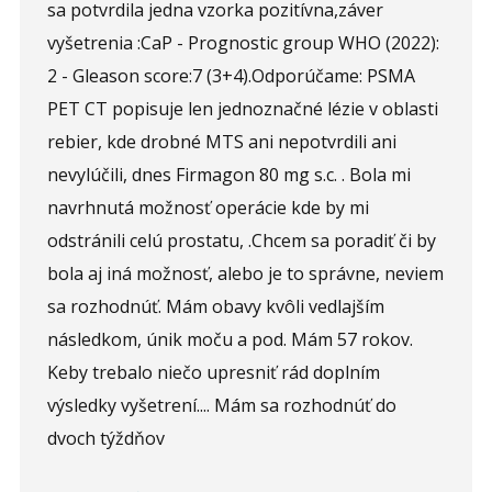
sa potvrdila jedna vzorka pozitívna,záver
Opíšte prvé 4 písmená zo slova "
prostata
" (
*
):
vyšetrenia :CaP - Prognostic group WHO (2022):
2 - Gleason score:7 (3+4).Odporúčame: PSMA
PET CT popisuje len jednoznačné lézie v oblasti
rebier, kde drobné MTS ani nepotvrdili ani
nevylúčili, dnes Firmagon 80 mg s.c. . Bola mi
navrhnutá možnosť operácie kde by mi
odstránili celú prostatu, .Chcem sa poradiť či by
bola aj iná možnosť, alebo je to správne, neviem
sa rozhodnúť. Mám obavy kvôli vedlajším
následkom, únik moču a pod. Mám 57 rokov.
Keby trebalo niečo upresniť rád doplním
výsledky vyšetrení.... Mám sa rozhodnúť do
dvoch týždňov