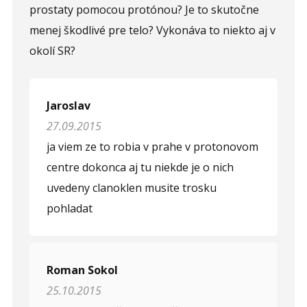
prostaty pomocou protónou? Je to skutočne
menej škodlivé pre telo? Vykonáva to niekto aj v
okolí SR?
Jaroslav
27.09.2015
ja viem ze to robia v prahe v protonovom
centre dokonca aj tu niekde je o nich
uvedeny clanoklen musite trosku
pohladat
Roman Sokol
25.10.2015