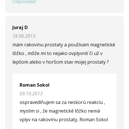
Odpovedať
Juraj D
18.06.2013
mám rakovinu prostaty a používam magnetické
lôžko , môže mi to nejako ovplyvniť či už v
lepšom alebo v horšom stav mojej prostaty ?
Roman Sokol
09.10.2013
ospravedlňujem sa za neskorú reakciu ,
myslím si , že magnetické lôžko nemá
vplyv na rakovinu prostaty, Roman Sokol