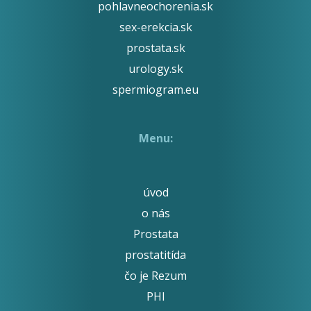
pohlavneochorenia.sk
sex-erekcia.sk
prostata.sk
urology.sk
spermiogram.eu
Menu:
úvod
o nás
Prostata
prostatitída
čo je Rezum
PHI