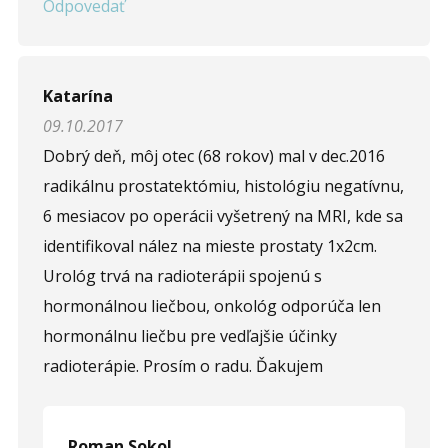
Odpovedať
Katarína
09.10.2017
Dobrý deň, môj otec (68 rokov) mal v dec.2016
radikálnu prostatektómiu, histológiu negatívnu,
6 mesiacov po operácii vyšetrený na MRI, kde sa
identifikoval nález na mieste prostaty 1x2cm.
Urológ trvá na radioterápii spojenú s
hormonálnou liečbou, onkológ odporúča len
hormonálnu liečbu pre vedľajšie účinky
radioterápie. Prosím o radu. Ďakujem
Roman Sokol