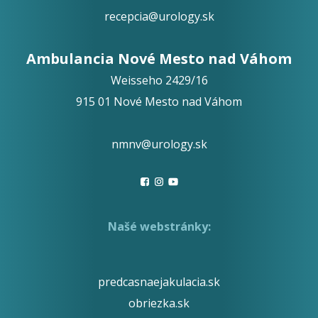
recepcia@urology.sk
Ambulancia Nové Mesto nad Váhom
Weisseho 2429/16
915 01 Nové Mesto nad Váhom
nmnv@urology.sk
Našé webstránky:
predcasnaejakulacia.sk
obriezka.sk