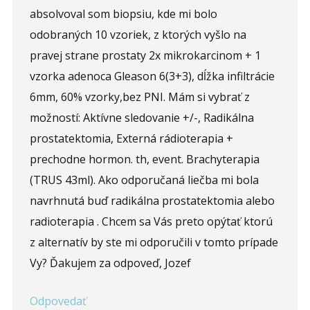
absolvoval som biopsiu, kde mi bolo
odobraných 10 vzoriek, z ktorých vyšlo na
pravej strane prostaty 2x mikrokarcinom + 1
vzorka adenoca Gleason 6(3+3), dĺžka infiltrácie
6mm, 60% vzorky,bez PNI. Mám si vybrať z
možností: Aktívne sledovanie +/-, Radikálna
prostatektomia, Externá rádioterapia +
prechodne hormon. th, event. Brachyterapia
(TRUS 43ml). Ako odporučaná liečba mi bola
navrhnutá buď radikálna prostatektomia alebo
radioterapia . Chcem sa Vás preto opýtať ktorú
z alternatív by ste mi odporučili v tomto prípade
Vy? Ďakujem za odpoveď, Jozef
Odpovedať