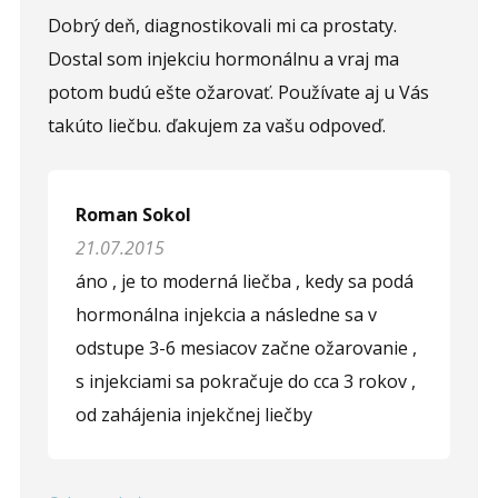
Dobrý deň, diagnostikovali mi ca prostaty.
Dostal som injekciu hormonálnu a vraj ma
potom budú ešte ožarovať. Používate aj u Vás
takúto liečbu. ďakujem za vašu odpoveď.
Roman Sokol
21.07.2015
áno , je to moderná liečba , kedy sa podá
hormonálna injekcia a následne sa v
odstupe 3-6 mesiacov začne ožarovanie ,
s injekciami sa pokračuje do cca 3 rokov ,
od zahájenia injekčnej liečby