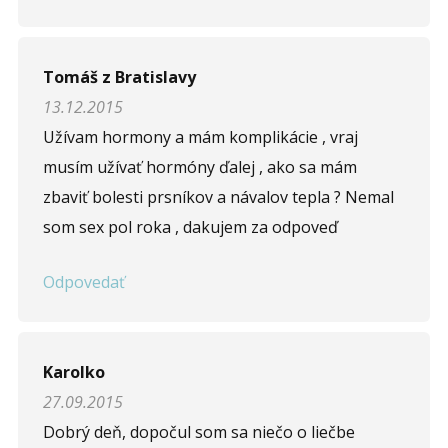
Tomáš z Bratislavy
13.12.2015
Užívam hormony a mám komplikácie , vraj
musím užívať hormóny ďalej , ako sa mám
zbaviť bolesti prsníkov a návalov tepla ? Nemal
som sex pol roka , dakujem za odpoveď
Odpovedať
Karolko
27.09.2015
Dobrý deň, dopočul som sa niečo o liečbe