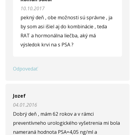
10.10.2017
pekný deň , obe možnosti sú správne , ja
by som asi išiel aj do kombinácie , teda
RAT a hormonálna liečba, aký má
výsledok krvi na s PSA ?
Odpovedať
Jozef
04.01.2016
Dobrý deň , mám 62 rokov a v rámci
preventívneho urologického vyšetrenia mi bola
nameraná hodnota PSA=4,05 ng/ml a