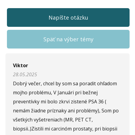
Napíšte otázku
Späť na výber témy
Napíšte otázku
Viktor
28.05.2025
Meno (
*
)
Dobrý večer, chcel by som sa poradit ohľadom
mojho problému, V Januári pri bežnej
preventívky mi bolo zkrvi zistené PSA 36 (
Komentár (
*
)
nemám žiadne príznaky ani problémy), Som po
všetkých vyšetreniach (MR, PET CT,
biopsii..)Zistili mi carcinóm prostaty, pri biopsii