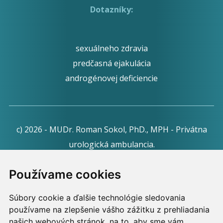
Dotazníky:
sexuálneho zdravia
predčasná ejakulácia
androgénovej deficiencie
c) 2026 - MUDr. Roman Sokol, PhD., MPH - Privátna
urologická ambulancia.
Webdesign:
Tomáš Levčík
pre RSbros.
Používame cookies
Informačná povinnosť -
Ochrana osobných údajov v
Súbory cookie a ďalšie technológie sledovania
podmienkach prevádzkovateľa.
používame na zlepšenie vášho zážitku z prehliadania
Používame cookies -
nastavenie cookies.
našich webových stránok, na to, aby sme vám