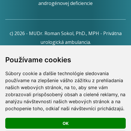
androgénovej deficiencie
c) 2026 - MUDr. Roman Sokol, PhD., MPH - Privátna
urologická ambulancia.
Webdesign:
Tomáš Levčík
pre RSbros.
Používame cookies
Informačná povinnosť -
Ochrana osobných údajov v
Súbory cookie a ďalšie technológie sledovania
podmienkach prevádzkovateľa.
používame na zlepšenie vášho zážitku z prehliadania
Používame cookies -
nastavenie cookies.
našich webových stránok, na to, aby sme vám
zobrazovali prispôsobený obsah a cielené reklamy, na
Skopírovaním textu alebo časti textu z akejkoľvek
analýzu návštevnosti našich webových stránok a na
pochopenie toho, odkiaľ naši návštevníci prichádzajú.
stránky tohto webu a jeho umiestnením na iný web
porušíte práva MUDr. Romana Sokola, PhD., MPH, ako
OK
aj práva ďalších osôb zúčastnených na tvorbe obsahu