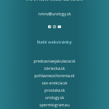
nmnv@urology.sk
Našé webstránky:
predcasnaejakulacia.sk
obriezka.sk
pohlavneochorenia.sk
sex-erekcia.sk
prostata.sk
urology.sk
spermiogram.eu