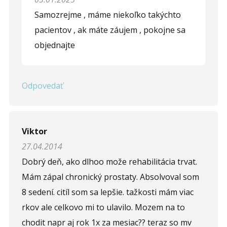
Opíšte prvé 4 písmená zo slova "
prostata
" (
*
):
Samozrejme , máme niekoľko takýchto
pacientov , ak máte záujem , pokojne sa
objednajte
Odpovedať
Viktor
27.04.2014
Dobrý deň, ako dlhoo može rehabilitácia trvat.
Mám zápal chronický prostaty. Absolvoval som
8 sedení. citíl som sa lepšie. tažkosti mám viac
rkov ale celkovo mi to ulavilo. Mozem na to
chodit napr aj rok 1x za mesiac?? teraz so mv