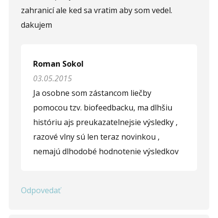
zahranicí ale ked sa vratim aby som vedel.
dakujem
Roman Sokol
03.05.2015
Ja osobne som zástancom liečby
pomocou tzv. biofeedbacku, ma dlhšiu
históriu ajs preukazatelnejsie výsledky ,
razové vlny sú len teraz novinkou ,
nemajú dlhodobé hodnotenie výsledkov
Odpovedať