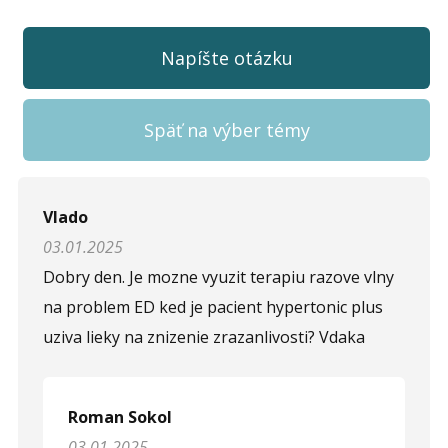
Napíšte otázku
Späť na výber témy
Napíšte otázku
Vlado
03.01.2025
Meno (
*
)
Dobry den. Je mozne vyuzit terapiu razove vlny
na problem ED ked je pacient hypertonic plus
uziva lieky na znizenie zrazanlivosti? Vdaka
Komentár (
*
)
Roman Sokol
03.01.2025