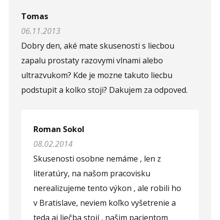
Tomas
06.11.2013
Dobry den, aké mate skusenosti s liecbou
zapalu prostaty razovymi vlnami alebo
ultrazvukom? Kde je mozne takuto liecbu
podstupit a kolko stoji? Dakujem za odpoved.
Roman Sokol
08.02.2014
Skusenosti osobne nemáme , len z
literatúry, na našom pracovisku
nerealizujeme tento výkon , ale robili ho
v Bratislave, neviem koľko vyšetrenie a
teda aj liečba stojí , našim pacientom