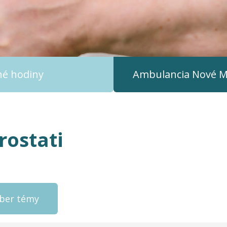
čné hodiny
Ambulancia Nové M
rostati
ýber témy