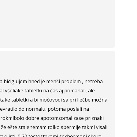
 sa biciglujem hned je menši problem , netreba
 všeliake tabletki na čas aj pomahali, ale
ake tabletki a bi močovodi sa pri liečbe možna
evratilo do normalu, potoma poslali na
ok, rokmibolo dobre apotomsomal zase priznaki
 že ešte stalenemam tolko spermije takmi visali
taki isti, 0,20 testosteromi sexhormoni skoro