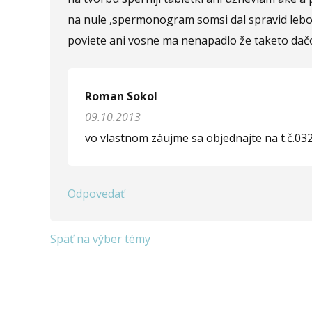
na nule ,spermonogram somsi dal spravid lebo
poviete ani vosne ma nenapadlo že taketo dač
Roman Sokol
09.10.2013
vo vlastnom záujme sa objednajte na t.č.03
Odpovedať
Späť na výber témy