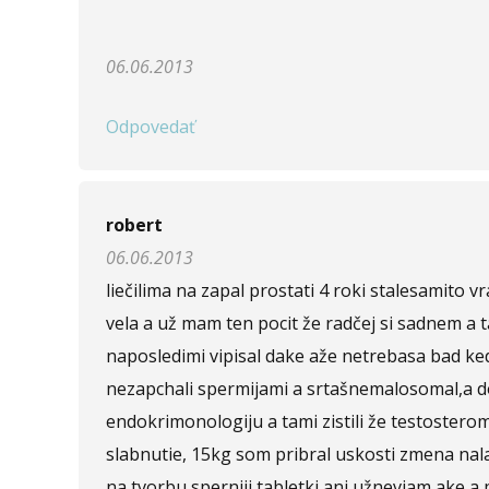
Napíšte otázku
06.06.2013
Meno (
*
)
Odpovedať
Komentár (
*
)
robert
06.06.2013
liečilima na zapal prostati 4 roki stalesamito 
Opíšte prvé 4 písmená zo slova "
prostata
" (
*
):
vela a už mam ten pocit že radčej si sadnem a t
naposledimi vipisal dake aže netrebasa bad ke
nezapchali spermijami a srtašnemalosomal,a do
endokrimonologiju a tami zistili že testoster
slabnutie, 15kg som pribral uskosti zmena nala
na tvorbu sperniji tabletki ani užneviam ake a