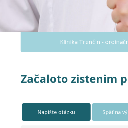
Klinika Trenčín - ordina
Začaloto zistenim p
Napíšte otázku
Späť na v