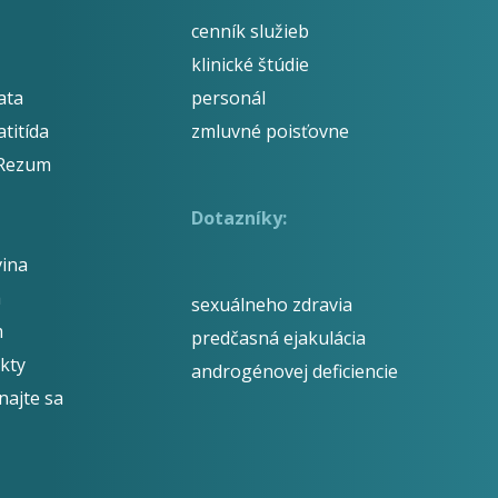
cenník služieb
klinické štúdie
ata
personál
titída
zmluvné poisťovne
 Rezum
Dotazníky:
ina
á
sexuálneho zdravia
m
predčasná ejakulácia
kty
androgénovej deficiencie
najte sa