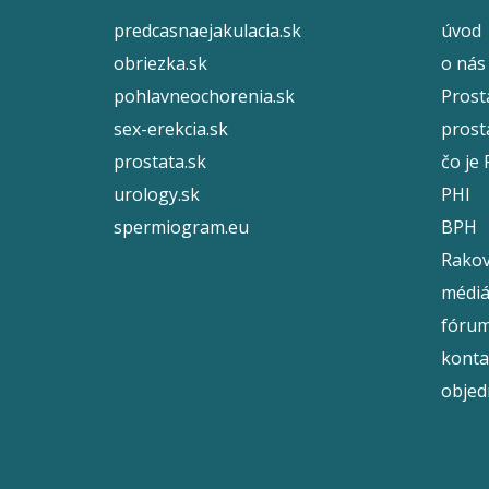
predcasnaejakulacia.sk
úvod
obriezka.sk
o nás
pohlavneochorenia.sk
Prost
sex-erekcia.sk
prosta
prostata.sk
čo je
urology.sk
PHI
spermiogram.eu
BPH
Rakov
médi
fóru
konta
objed