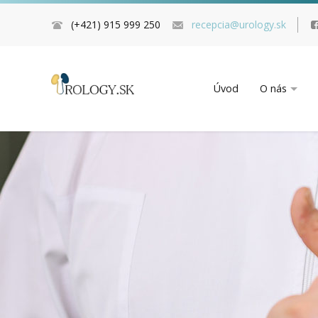
(+421) 915 999 250
recepcia@urology.sk
Úvod
O nás