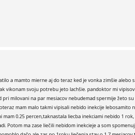
vratilo a mamto mierne aj do teraz ked je vonka zimšie alebo
ak vikonam svoju potrebu jeto lachšie. pandoktor mi vipisoval
d pri milovani na par mesiacov nebudemad spermije žeto su t
teraz mam malo takmi vipisali nebido inekcije lebosamito n
omi mam 0.25 percen,taknastala liecba inekciami nebido 1 r
di. Potom ma zase liečili nebidom inekcieje a som spomenuj
 pomohlo dačo ale zas po 1roku liečenia stav o 1,7 mesiacov 