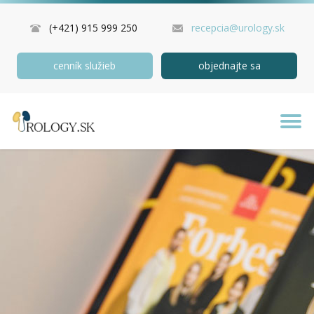
(+421) 915 999 250
recepcia@urology.sk
cenník služieb
objednajte sa