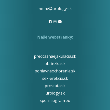
nmnv@urology.sk
Našé webstránky:
predcasnaejakulacia.sk
obriezka.sk
pohlavneochorenia.sk
sex-erekcia.sk
prostata.sk
urology.sk
spermiogram.eu