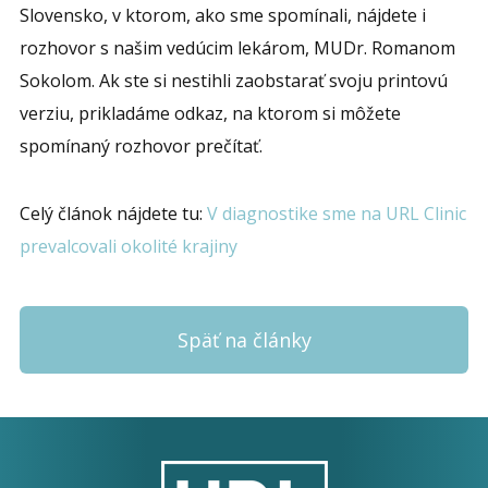
Slovensko, v ktorom, ako sme spomínali, nájdete i
rozhovor s našim vedúcim lekárom, MUDr. Romanom
Sokolom. Ak ste si nestihli zaobstarať svoju printovú
verziu, prikladáme odkaz, na ktorom si môžete
spomínaný rozhovor prečítať.
Celý článok nájdete tu:
V diagnostike sme na URL Clinic
prevalcovali okolité krajiny
Späť na články