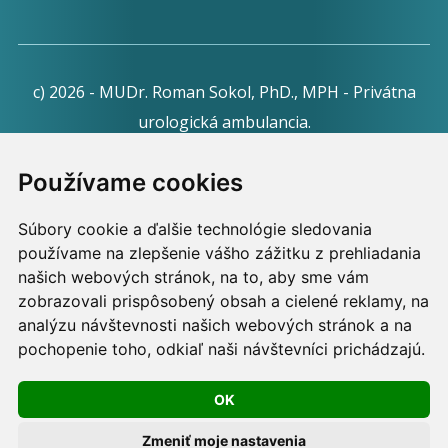
c) 2026 - MUDr. Roman Sokol, PhD., MPH - Privátna
urologická ambulancia.
Webdesign:
Tomáš Levčík
pre RSbros.
Používame cookies
Informačná povinnosť -
Ochrana osobných údajov v
Súbory cookie a ďalšie technológie sledovania
podmienkach prevádzkovateľa.
používame na zlepšenie vášho zážitku z prehliadania
Používame cookies -
nastavenie cookies.
našich webových stránok, na to, aby sme vám
zobrazovali prispôsobený obsah a cielené reklamy, na
Skopírovaním textu alebo časti textu z akejkoľvek
analýzu návštevnosti našich webových stránok a na
stránky tohto webu a jeho umiestnením na iný web
pochopenie toho, odkiaľ naši návštevníci prichádzajú.
porušíte práva MUDr. Romana Sokola, PhD., MPH, ako
OK
aj práva ďalších osôb zúčastnených na tvorbe obsahu
pre tento web.
Zmeniť moje nastavenia