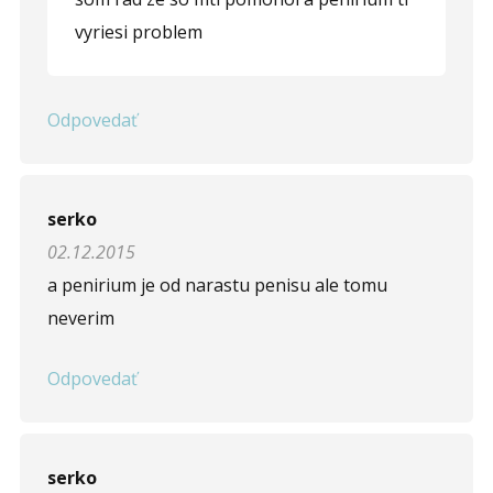
Opíšte prvé 4 písmená zo slova "
prostata
" (
*
):
vyriesi problem
Odpovedať
serko
02.12.2015
a penirium je od narastu penisu ale tomu
neverim
Odpovedať
serko