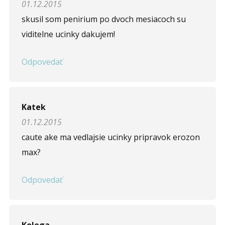
01.12.2015
skusil som penirium po dvoch mesiacoch su
viditelne ucinky dakujem!
Odpovedať
Katek
01.12.2015
caute ake ma vedlajsie ucinky pripravok erozon
max?
Odpovedať