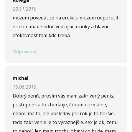
Kolega
20.11.2015
mozem povedat ze na erekciu mozem odporucit
erozon max ziadne vedlajsie ucinky a hlavne
efektivnost tam kde treba
Odpovedať
michal
16.06.2015
Dobrý denň, prosím vás mam zakrivený penis,
postupne sa to zhoršuje, čúram normálne,
nebolí ma to, ale posledný pol rok je to horšie,
teda zakrivenie je to výraznejšie. sex je ok, zenu
to nebolí, len mam trochu obavy čo bude. mam