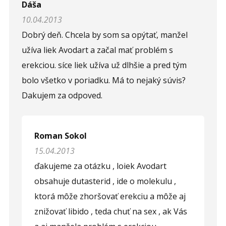
Dáša
10.04.2013
Dobrý deň. Chcela by som sa opýtať, manžel
užíva liek Avodart a začal mať problém s
erekciou. síce liek užíva už dlhšie a pred tým
bolo všetko v poriadku. Má to nejaký súvis?
Dakujem za odpoved.
Roman Sokol
15.04.2013
ďakujeme za otázku , loiek Avodart
obsahuje dutasterid , ide o molekulu ,
ktorá môže zhoršovať erekciu a môže aj
znižovať libido , teda chuť na sex , ak Vás