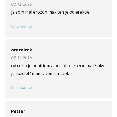
02.12.2015
ja som mal erozon max ten je od erekcie
Odpovedať
otaznicek
02.12.2015
od coho je penirium a od coho erozon max? aky
je rozdiel? mam v tom zmatok
Odpovedať
Pester