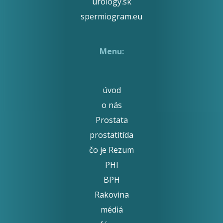
urology.sk
spermiogram.eu
Menu:
úvod
o nás
Prostata
prostatitída
čo je Rezum
PHI
BPH
Rakovina
médiá