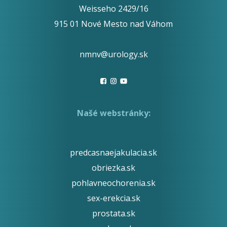
Weisseho 2429/16
915 01 Nové Mesto nad Váhom
nmnv@urology.sk
Našé webstránky:
predcasnaejakulacia.sk
obriezka.sk
pohlavneochorenia.sk
sex-erekcia.sk
prostata.sk