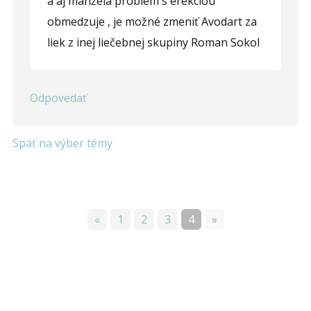
a aj manžela problém s erekciou
obmedzuje , je možné zmeniť Avodart za
liek z inej liečebnej skupiny Roman Sokol
Odpovedať
Späť na výber témy
«
1
2
3
4
»