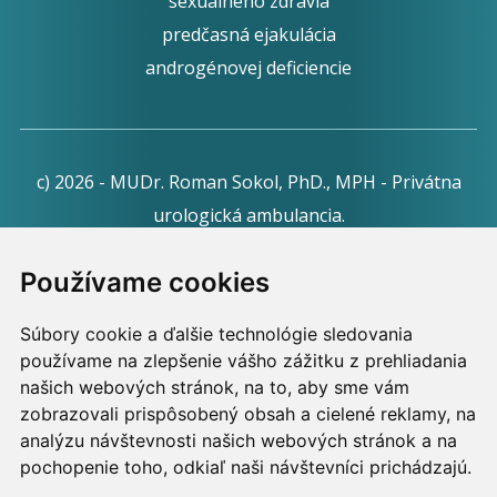
sexuálneho zdravia
predčasná ejakulácia
androgénovej deficiencie
c) 2026 - MUDr. Roman Sokol, PhD., MPH - Privátna
urologická ambulancia.
Webdesign:
Tomáš Levčík
pre RSbros.
Používame cookies
Informačná povinnosť -
Ochrana osobných údajov v
Súbory cookie a ďalšie technológie sledovania
podmienkach prevádzkovateľa.
používame na zlepšenie vášho zážitku z prehliadania
Používame cookies -
nastavenie cookies.
našich webových stránok, na to, aby sme vám
zobrazovali prispôsobený obsah a cielené reklamy, na
Skopírovaním textu alebo časti textu z akejkoľvek
analýzu návštevnosti našich webových stránok a na
pochopenie toho, odkiaľ naši návštevníci prichádzajú.
stránky tohto webu a jeho umiestnením na iný web