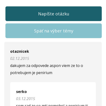
Napíšte otázku
Späť na výber témy
Napíšte otázku
otaznicek
02.12.2015
Meno (
*
)
dakujem za odpovede aspon viem ze to o
potrebujem je penirium
Komentár (
*
)
serko
03.12.2015
som rad ze so mti pomohol a penirium ti