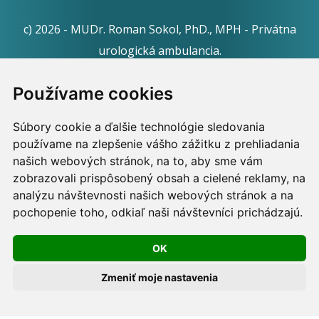
c) 2026 - MUDr. Roman Sokol, PhD., MPH - Privátna
urologická ambulancia.
Webdesign:
Tomáš Levčík
pre RSbros.
Používame cookies
Informačná povinnosť -
Ochrana osobných údajov v
Súbory cookie a ďalšie technológie sledovania
podmienkach prevádzkovateľa.
používame na zlepšenie vášho zážitku z prehliadania
Používame cookies -
nastavenie cookies.
našich webových stránok, na to, aby sme vám
zobrazovali prispôsobený obsah a cielené reklamy, na
Skopírovaním textu alebo časti textu z akejkoľvek
analýzu návštevnosti našich webových stránok a na
stránky tohto webu a jeho umiestnením na iný web
pochopenie toho, odkiaľ naši návštevníci prichádzajú.
porušíte práva MUDr. Romana Sokola, PhD., MPH, ako
OK
aj práva ďalších osôb zúčastnených na tvorbe obsahu
pre tento web.
Zmeniť moje nastavenia