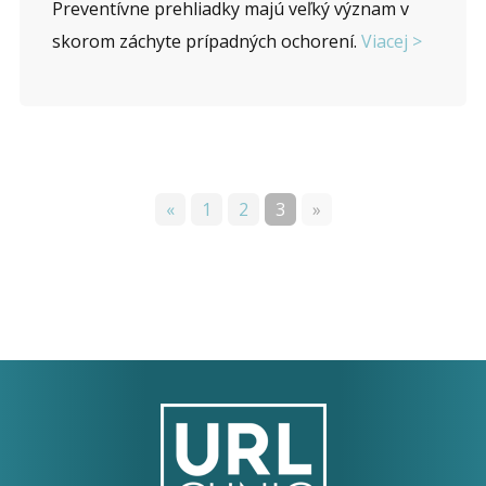
Preventívne prehliadky majú veľký význam v
skorom záchyte prípadných ochorení.
Viacej >
«
1
2
3
»