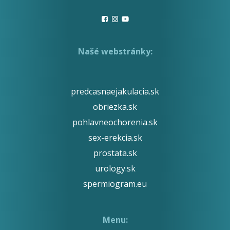
Našé webstránky:
predcasnaejakulacia.sk
obriezka.sk
pohlavneochorenia.sk
sex-erekcia.sk
prostata.sk
urology.sk
spermiogram.eu
Menu: