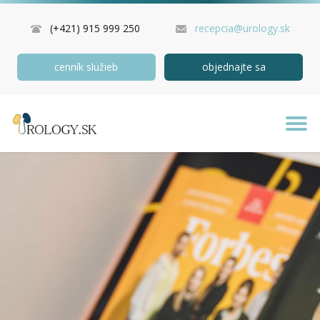
(+421) 915 999 250
recepcia@urology.sk
cenník služieb
objednajte sa